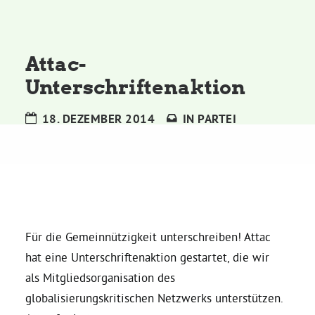
Kommissionen
Satzung
Attac-
Unterschriftenaktion
Grünes Zentrum
18. DEZEMBER 2014
IN
PARTEI
Personen
Sylvia Rietenberg, MdB
Dorothea Deppermann, MdL
Für die Gemeinnützigkeit unterschreiben! Attac
hat eine Unterschriftenaktion gestartet, die wir
Josefine Paul, MdL
als Mitgliedsorganisation des
globalisierungskritischen Netzwerks unterstützen.
Robin Korte, MdL