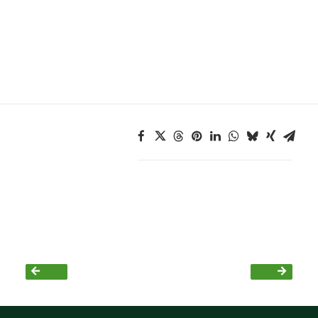
Bezirksvertretungen
Aktiv werden
Termine
Arbeitsgruppen
Mitglied werden
Kommunalpolitik
Engagement-Sprechstunde