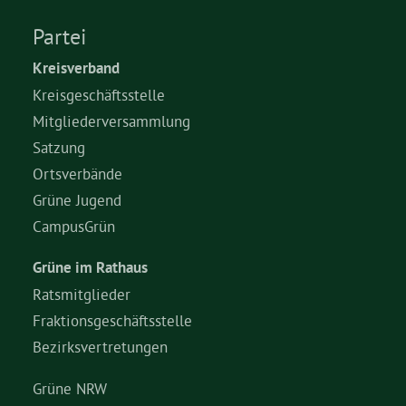
Partei
Grüne Jugend
Kreisverband
Kreisgeschäftsstelle
CampusGrün
Mitgliederversammlung
Satzung
Ortsverbände
Aktuelles
Grüne Jugend
CampusGrün
Termine
Grüne im Rathaus
Ratsmitglieder
Fraktionsgeschäftsstelle
Kontakt
Bezirksvertretungen
Grüne NRW