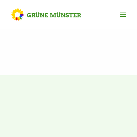
Partei
Kreisvorstand
Kreisgeschäftsstelle
Mitgliederversammlung
Ortsverbände