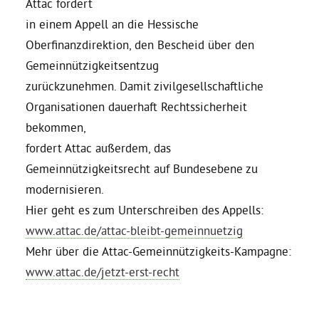
Attac fordert
in einem Appell an die Hessische
Daniel Freund, MdEP
Oberfinanzdirektion, den Bescheid über den
Gemeinnützigkeitsentzug
Delegierte
zurückzunehmen. Damit zivilgesellschaftliche
Organisationen dauerhaft Rechtssicherheit
Grüne im Rathaus
bekommen,
fordert Attac außerdem, das
Gemeinnützigkeitsrecht auf Bundesebene zu
Ratsfraktion
modernisieren.
Hier geht es zum Unterschreiben des Appells:
Ratsmitglieder 2025 – 2030
www.attac.de/attac-bleibt-gemeinnuetzig
Mehr über die Attac-Gemeinnützigkeits-Kampagne:
Ratsanträge
www.attac.de/jetzt-erst-recht
Fraktionsgeschäftsstelle