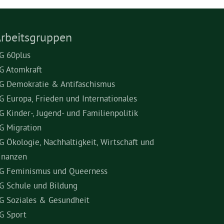
rbeitsgruppen
G 60plus
G Atomkraft
G Demokratie & Antifaschismus
G Europa, Frieden und Internationales
G Kinder-, Jugend- und Familienpolitik
G Migration
G Ökologie, Nachhaltigkeit, Wirtschaft und
inanzen
G Feminismus und Queerness
G Schule und Bildung
G Soziales & Gesundheit
G Sport