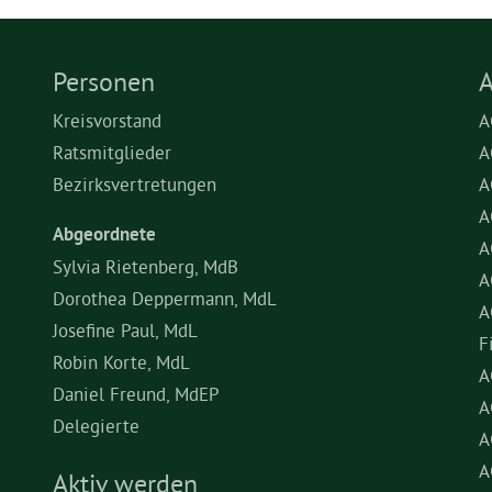
Personen
A
Kreisvorstand
A
Ratsmitglieder
A
Bezirksvertretungen
A
A
Abgeordnete
A
Sylvia Rietenberg, MdB
A
Dorothea Deppermann, MdL
A
Josefine Paul, MdL
F
Robin Korte, MdL
A
Daniel Freund, MdEP
A
Delegierte
A
A
Aktiv werden