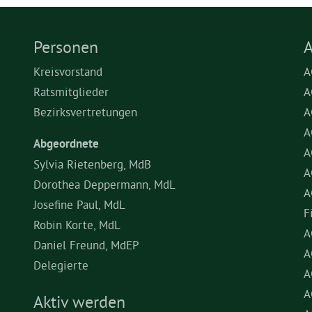
Personen
A
Kreisvorstand
A
Ratsmitglieder
A
Bezirksvertretungen
A
A
Abgeordnete
A
Sylvia Rietenberg, MdB
A
Dorothea Deppermann, MdL
A
Josefine Paul, MdL
F
Robin Korte, MdL
A
Daniel Freund, MdEP
A
Delegierte
A
A
Aktiv werden