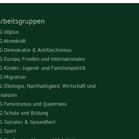
rbeitsgruppen
G 60plus
G Atomkraft
G Demokratie & Antifaschismus
G Europa, Frieden und Internationales
G Kinder-, Jugend- und Familienpolitik
G Migration
G Ökologie, Nachhaltigkeit, Wirtschaft und
inanzen
G Feminismus und Queerness
G Schule und Bildung
G Soziales & Gesundheit
G Sport