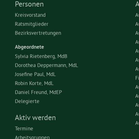
Personen
A
Kreisvorstand
A
Ratsmitglieder
A
Bezirksvertretungen
A
A
Abgeordnete
A
Sylvia Rietenberg, MdB
A
Dorothea Deppermann, MdL
A
Josefine Paul, MdL
F
Robin Korte, MdL
A
Daniel Freund, MdEP
A
Delegierte
A
A
Aktiv werden
A
Termine
Arbeitsgruppen