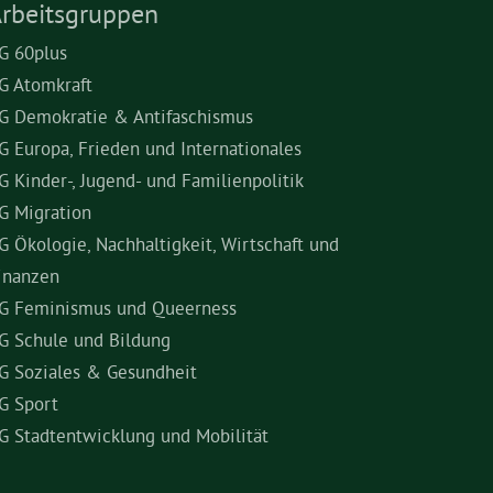
rbeitsgruppen
G 60plus
G Atomkraft
G Demokratie & Antifaschismus
G Europa, Frieden und Internationales
G Kinder-, Jugend- und Familienpolitik
G Migration
G Ökologie, Nachhaltigkeit, Wirtschaft und
inanzen
G Feminismus und Queerness
G Schule und Bildung
G Soziales & Gesundheit
G Sport
G Stadtentwicklung und Mobilität