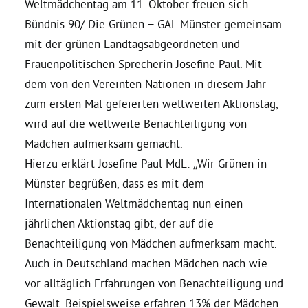
Weltmädchentag am 11. Oktober freuen sich
Bündnis 90/ Die Grünen – GAL Münster gemeinsam
Daniel Freund, MdEP
mit der grünen Landtagsabgeordneten und
Frauenpolitischen Sprecherin Josefine Paul. Mit
Delegierte
dem von den Vereinten Nationen in diesem Jahr
zum ersten Mal gefeierten weltweiten Aktionstag,
Grüne im Rathaus
wird auf die weltweite Benachteiligung von
Mädchen aufmerksam gemacht.
Hierzu erklärt Josefine Paul MdL: „Wir Grünen in
Ratsfraktion
Münster begrüßen, dass es mit dem
Internationalen Weltmädchentag nun einen
Ratsmitglieder 2025 – 2030
jährlichen Aktionstag gibt, der auf die
Benachteiligung von Mädchen aufmerksam macht.
Ratsanträge
Auch in Deutschland machen Mädchen nach wie
vor alltäglich Erfahrungen von Benachteiligung und
Fraktionsgeschäftsstelle
Gewalt. Beispielsweise erfahren 13% der Mädchen