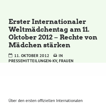
Kommissionen
Satzung
Erster Internationaler
Weltmädchentag am 11.
Grünes Zentrum
Oktober 2012 – Rechte von
Mädchen stärken
Personen
11. OKTOBER 2012
IN
Sylvia Rietenberg, MdB
PRESSEMITTEILUNGEN-KV
,
FRAUEN
Dorothea Deppermann, MdL
Josefine Paul, MdL
Über den ersten offiziellen Internationalen
Robin Korte, MdL