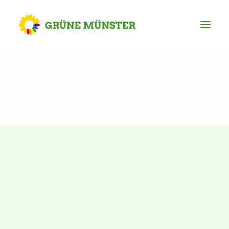
Partei
Kreisvorstand
Kreisgeschäftsstelle
Mitgliederversammlung
Ortsverbände