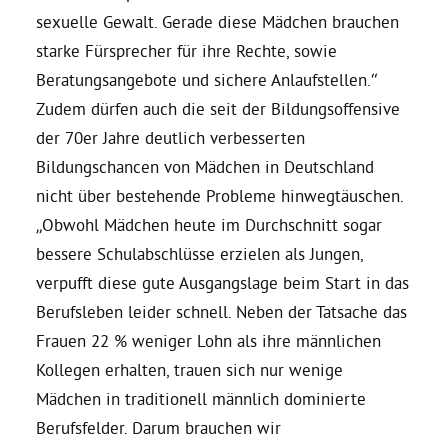
sexuelle Gewalt. Gerade diese Mädchen brauchen
Bezirksvertretungen
starke Fürsprecher für ihre Rechte, sowie
Beratungsangebote und sichere Anlaufstellen.“
Zudem dürfen auch die seit der Bildungsoffensive
Aktiv werden
der 70er Jahre deutlich verbesserten
Bildungschancen von Mädchen in Deutschland
Termine
nicht über bestehende Probleme hinwegtäuschen.
„Obwohl Mädchen heute im Durchschnitt sogar
Arbeitsgruppen
bessere Schulabschlüsse erzielen als Jungen,
verpufft diese gute Ausgangslage beim Start in das
Mitglied werden
Berufsleben leider schnell. Neben der Tatsache das
Frauen 22 % weniger Lohn als ihre männlichen
Kommunalpolitik
Kollegen erhalten, trauen sich nur wenige
Mädchen in traditionell männlich dominierte
Berufsfelder. Darum brauchen wir
Engagement-Sprechstunde