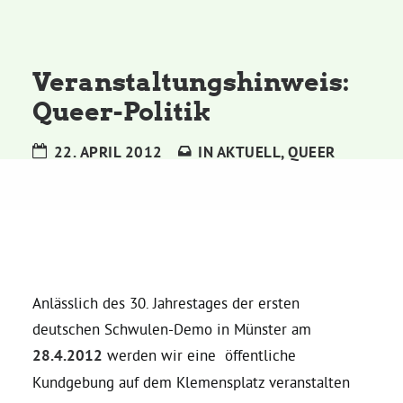
Kommissionen
Satzung
Veranstaltungshinweis:
Queer-Politik
Grünes Zentrum
22. APRIL 2012
IN
AKTUELL
,
QUEER
Personen
Sylvia Rietenberg, MdB
Dorothea Deppermann, MdL
Anlässlich des 30. Jahrestages der ersten
deutschen Schwulen-Demo in Münster am
Josefine Paul, MdL
28.4.2012
werden wir eine öffentliche
Kundgebung auf dem Klemensplatz veranstalten
Robin Korte, MdL