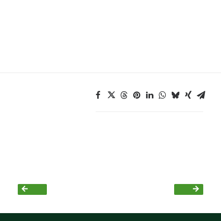
Bezirksvertretungen
Aktiv werden
Termine
Arbeitsgruppen
Mitglied werden
Kommunalpolitik
Engagement-Sprechstunde