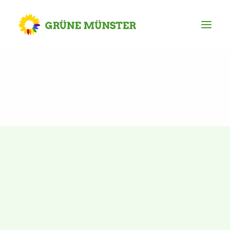
Partei
Kreisvorstand
Kreisgeschäftsstelle
Mitgliederversammlung
Ortsverbände