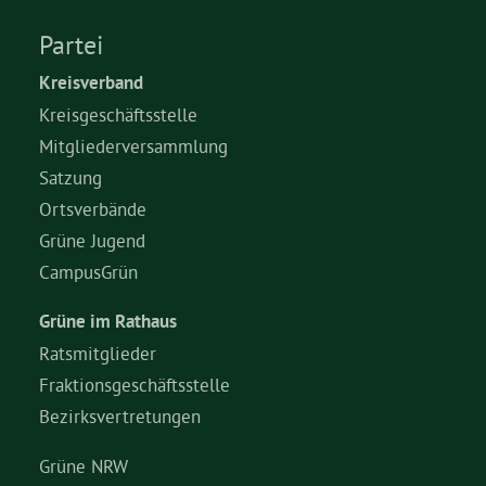
Partei
Grüne Jugend
Kreisverband
Kreisgeschäftsstelle
CampusGrün
Mitgliederversammlung
Satzung
Ortsverbände
Aktuelles
Grüne Jugend
CampusGrün
Termine
Grüne im Rathaus
Ratsmitglieder
Fraktionsgeschäftsstelle
Kontakt
Bezirksvertretungen
Grüne NRW