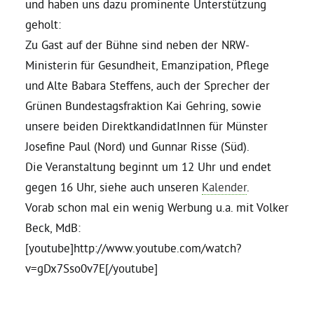
und haben uns dazu prominente Unterstützung
geholt:
Daniel Freund, MdEP
Zu Gast auf der Bühne sind neben der NRW-
Ministerin für Gesundheit, Emanzipation, Pflege
Delegierte
und Alte Babara Steffens, auch der Sprecher der
Grünen Bundestagsfraktion Kai Gehring, sowie
Grüne im Rathaus
unsere beiden DirektkandidatInnen für Münster
Josefine Paul (Nord) und Gunnar Risse (Süd).
Die Veranstaltung beginnt um 12 Uhr und endet
Ratsfraktion
gegen 16 Uhr, siehe auch unseren
Kalender
.
Vorab schon mal ein wenig Werbung u.a. mit Volker
Ratsmitglieder 2025 – 2030
Beck, MdB:
[youtube]http://www.youtube.com/watch?
Ratsanträge
v=gDx7Sso0v7E[/youtube]
Fraktionsgeschäftsstelle