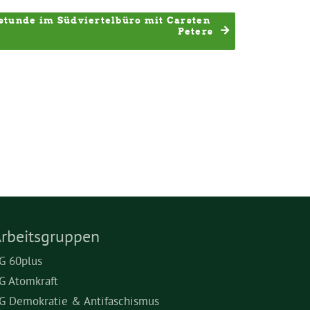
tunde im Südviertelbüro mit Carsten 
Peters
rbeitsgruppen
G 60plus
G Atomkraft
G Demokratie & Antifaschismus