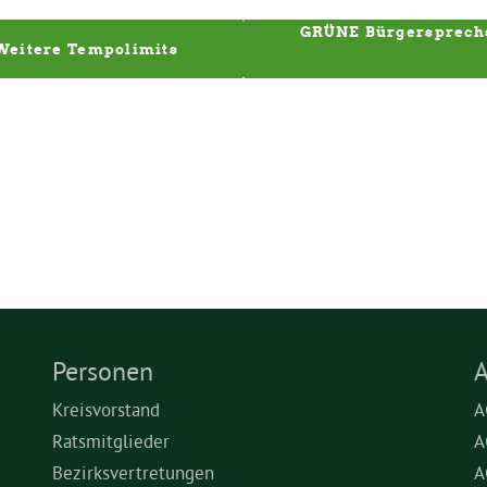
GRÜNE Bürgersprechs
Weitere Tempolimits 
Personen
A
Kreisvorstand
A
Ratsmitglieder
A
Bezirksvertretungen
A