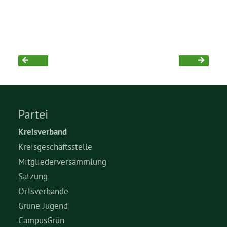
Grüne Jugend
CampusGrün
Aktuelles
Partei
Kreisverband
Kreisgeschäftsstelle
Termine
Mitgliederversammlung
Satzung
Kontakt
Ortsverbände
Grüne Jugend
CampusGrün