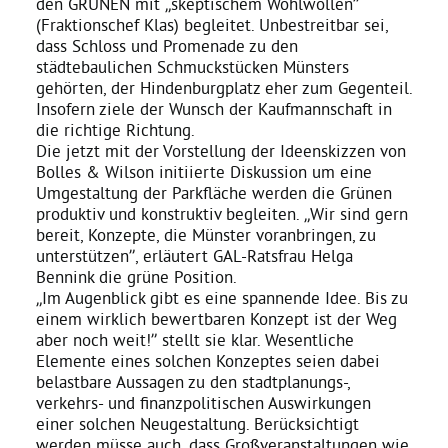
den GRÜNEN mit „skeptischem Wohlwollen”
(Fraktionschef Klas) begleitet. Unbestreitbar sei,
dass Schloss und Promenade zu den
Daniel Freund, MdEP
städtebaulichen Schmuckstücken Münsters
gehörten, der Hindenburgplatz eher zum Gegenteil.
Insofern ziele der Wunsch der Kaufmannschaft in
Delegierte
die richtige Richtung.
Die jetzt mit der Vorstellung der Ideenskizzen von
Bolles & Wilson initiierte Diskussion um eine
Grüne im Rathaus
Umgestaltung der Parkfläche werden die Grünen
produktiv und konstruktiv begleiten. „Wir sind gern
bereit, Konzepte, die Münster voranbringen, zu
Ratsfraktion
unterstützen”, erläutert GAL-Ratsfrau Helga
Bennink die grüne Position.
„Im Augenblick gibt es eine spannende Idee. Bis zu
Ratsmitglieder 2025 – 2030
einem wirklich bewertbaren Konzept ist der Weg
aber noch weit!” stellt sie klar. Wesentliche
Elemente eines solchen Konzeptes seien dabei
Ratsanträge
belastbare Aussagen zu den stadtplanungs-,
verkehrs- und finanzpolitischen Auswirkungen
einer solchen Neugestaltung. Berücksichtigt
Fraktionsgeschäftsstelle
werden müsse auch, dass Großveranstaltungen wie