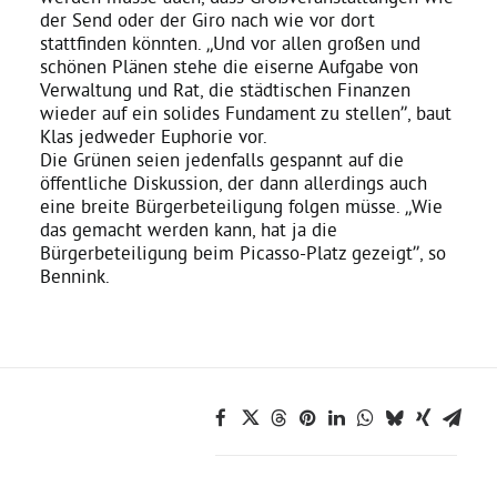
der Send oder der Giro nach wie vor dort
stattfinden könnten. „Und vor allen großen und
Bezirksvertretungen
schönen Plänen stehe die eiserne Aufgabe von
Verwaltung und Rat, die städtischen Finanzen
wieder auf ein solides Fundament zu stellen”, baut
Aktiv werden
Klas jedweder Euphorie vor.
Die Grünen seien jedenfalls gespannt auf die
öffentliche Diskussion, der dann allerdings auch
Termine
eine breite Bürgerbeteiligung folgen müsse. „Wie
das gemacht werden kann, hat ja die
Bürgerbeteiligung beim Picasso-Platz gezeigt”, so
Arbeitsgruppen
Bennink.
Mitglied werden
Kommunalpolitik
Engagement-Sprechstunde