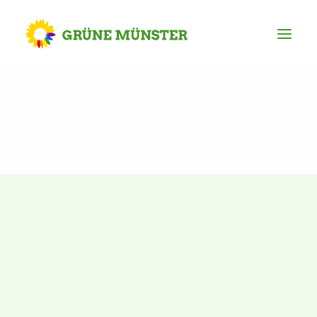
Partei
Kreisvorstand
Kreisgeschäftsstelle
Mitgliederversammlung
Ortsverbände