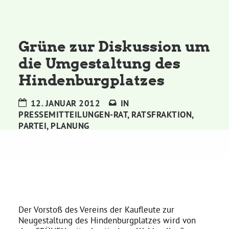
Kommissionen
Satzung
Grüne zur Diskussion um
die Umgestaltung des
Grünes Zentrum
Hindenburgplatzes
Personen
12. JANUAR 2012
IN
PRESSEMITTEILUNGEN-RAT
,
RATSFRAKTION
,
Sylvia Rietenberg, MdB
PARTEI
,
PLANUNG
Dorothea Deppermann, MdL
Josefine Paul, MdL
Der Vorstoß des Vereins der Kaufleute zur
Neugestaltung des Hindenburgplatzes wird von
Robin Korte, MdL