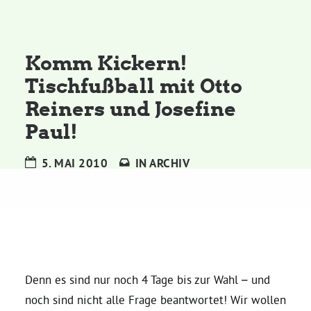
Kommissionen
Satzung
Komm Kickern!
Tischfußball mit Otto
Grünes Zentrum
Reiners und Josefine
Paul!
Personen
5. MAI 2010
IN
ARCHIV
Sylvia Rietenberg, MdB
Dorothea Deppermann, MdL
Josefine Paul, MdL
Denn es sind nur noch 4 Tage bis zur Wahl – und
noch sind nicht alle Frage beantwortet! Wir wollen
Robin Korte, MdL