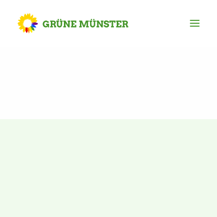
Partei
Kreisvorstand
Kreisgeschäftsstelle
Mitgliederversammlung
Ortsverbände