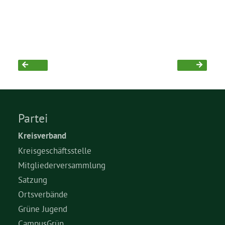
Bezirksvertretungen
Aktiv werden
Termine
Partei
Arbeitsgruppen
Kreisverband
Kreisgeschäftsstelle
Mitglied werden
Mitgliederversammlung
Satzung
Kommunalpolitik
Ortsverbände
Grüne Jugend
Engagement-Sprechstunde
CampusGrün