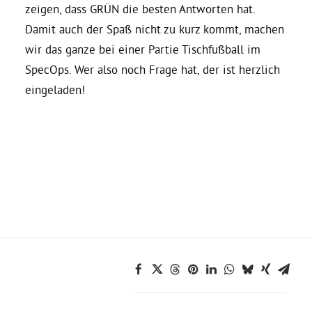
zeigen, dass GRÜN die besten Antworten hat.
Damit auch der Spaß nicht zu kurz kommt, machen
Daniel Freund, MdEP
wir das ganze bei einer Partie Tischfußball im
SpecOps. Wer also noch Frage hat, der ist herzlich
Delegierte
eingeladen!
Grüne im Rathaus
Ratsfraktion
Ratsmitglieder 2025 – 2030
Ratsanträge
Fraktionsgeschäftsstelle