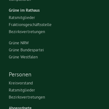
Grüne im Rathaus
Grüne Jugend
Ratsmitglieder
Fraktionsgeschäftsstelle
CampusGrün
Bezirksvertretungen
Grüne NRW
Grüne Bundespartei
Aktuelles
Grüne Westfalen
Termine
Personen
Kreisvorstand
Ratsmitglieder
Kontakt
Bezirksvertretungen
Abgeordnete