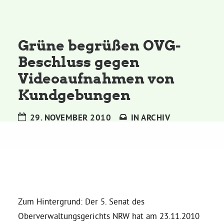
Kommissionen
Satzung
Grüne begrüßen OVG-
Beschluss gegen
Grünes Zentrum
Videoaufnahmen von
Kundgebungen
Personen
29. NOVEMBER 2010
IN
ARCHIV
Sylvia Rietenberg, MdB
Dorothea Deppermann, MdL
Josefine Paul, MdL
Zum Hintergrund: Der 5. Senat des
Oberverwaltungsgerichts NRW hat am 23.11.2010
Robin Korte, MdL