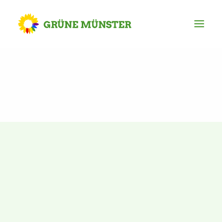
Partei
Kreisvorstand
Kreisgeschäftsstelle
Mitgliederversammlung
Ortsverbände