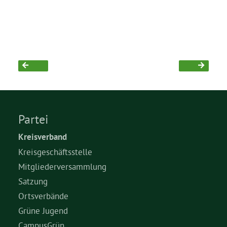
Bezirksvertretungen
Aktiv werden
Termine
Partei
Arbeitsgruppen
Kreisverband
Kreisgeschäftsstelle
Mitglied werden
Mitgliederversammlung
Satzung
Kommunalpolitik
Ortsverbände
Grüne Jugend
Engagement-Sprechstunde
CampusGrün