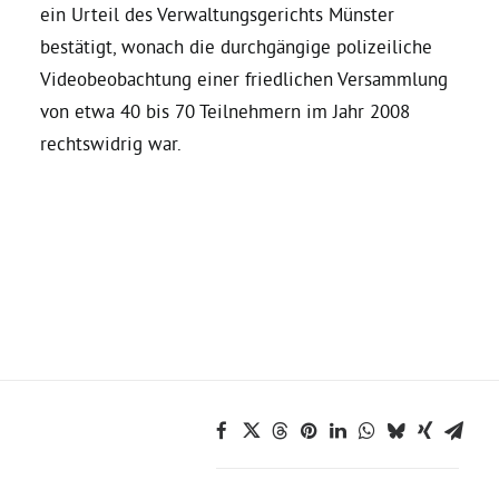
ein Urteil des Verwaltungsgerichts Münster
bestätigt, wonach die durchgängige polizeiliche
Daniel Freund, MdEP
Videobeobachtung einer friedlichen Versammlung
von etwa 40 bis 70 Teilnehmern im Jahr 2008
Delegierte
rechtswidrig war.
Grüne im Rathaus
Ratsfraktion
Ratsmitglieder 2025 – 2030
Ratsanträge
Fraktionsgeschäftsstelle