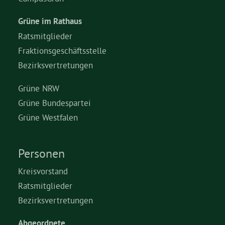
Grüne im Rathaus
Grüne Jugend
Ratsmitglieder
Fraktionsgeschäftsstelle
CampusGrün
Bezirksvertretungen
Grüne NRW
Grüne Bundespartei
Aktuelles
Grüne Westfalen
Termine
Personen
Kreisvorstand
Ratsmitglieder
Kontakt
Bezirksvertretungen
Abgeordnete