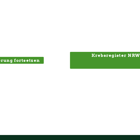
Krebsregister NRW
rung fortsetzen