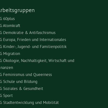
rbeitsgruppen
G 60plus
G Atomkraft
G Demokratie & Antifaschismus
G Europa, Frieden und Internationales
G Kinder-, Jugend- und Familienpolitik
G Migration
G Ökologie, Nachhaltigkeit, Wirtschaft und
inanzen
G Feminismus und Queerness
G Schule und Bildung
G Soziales & Gesundheit
G Sport
G Stadtentwicklung und Mobilität