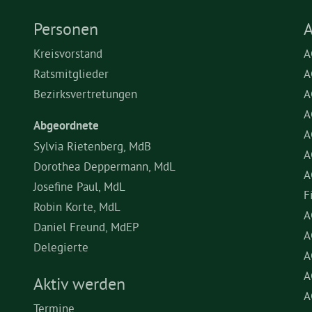
Personen
A
Kreisvorstand
A
Ratsmitglieder
A
Bezirksvertretungen
A
A
Abgeordnete
A
Sylvia Rietenberg, MdB
A
Dorothea Deppermann, MdL
A
Josefine Paul, MdL
F
Robin Korte, MdL
A
Daniel Freund, MdEP
A
Delegierte
A
A
Aktiv werden
A
Termine