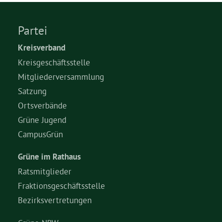
Bezirksvertretungen
Partei
Kreisverband
Aktiv werden
Kreisgeschäftsstelle
Mitgliederversammlung
Termine
Satzung
Ortsverbände
Arbeitsgruppen
Grüne Jugend
CampusGrün
Mitglied werden
Grüne im Rathaus
Ratsmitglieder
Kommunalpolitik
Fraktionsgeschäftsstelle
Bezirksvertretungen
Engagement-Sprechstunde