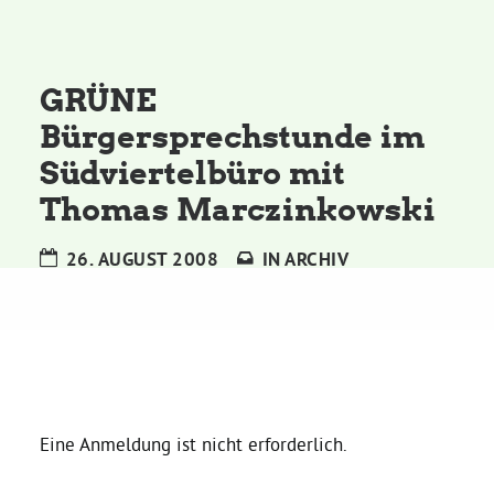
Kommissionen
Satzung
GRÜNE
Bürgersprechstunde im
Grünes Zentrum
Südviertelbüro mit
Thomas Marczinkowski
Personen
26. AUGUST 2008
IN
ARCHIV
Sylvia Rietenberg, MdB
Dorothea Deppermann, MdL
Josefine Paul, MdL
Eine Anmeldung ist nicht erforderlich.
Robin Korte, MdL