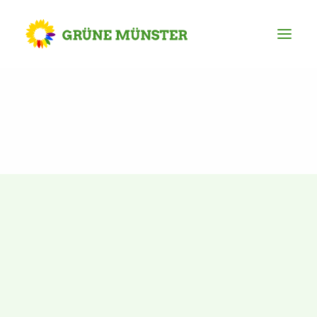
Partei
Kreisvorstand
Kreisgeschäftsstelle
Mitgliederversammlung
Ortsverbände