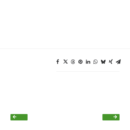
Daniel Freund, MdEP
Delegierte
Grüne im Rathaus
Ratsfraktion
Ratsmitglieder 2025 – 2030
Ratsanträge
Fraktionsgeschäftsstelle