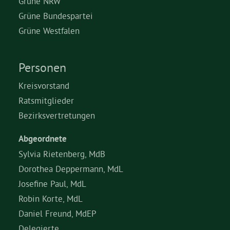
Grüne NRW
Grüne Bundespartei
Grüne Jugend
Grüne Westfalen
CampusGrün
Personen
Kreisvorstand
Ratsmitglieder
Aktuelles
Bezirksvertretungen
Abgeordnete
Termine
Sylvia Rietenberg, MdB
Dorothea Deppermann, MdL
Josefine Paul, MdL
Kontakt
Robin Korte, MdL
Daniel Freund, MdEP
Delegierte