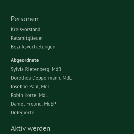
Grüne Jugend
Personen
Kreisvorstand
CampusGrün
Ratsmitglieder
Bezirksvertretungen
Abgeordnete
Aktuelles
Sylvia Rietenberg, MdB
Dorothea Deppermann, MdL
Josefine Paul, MdL
Termine
Robin Korte, MdL
Daniel Freund, MdEP
Kontakt
Delegierte
Aktiv werden