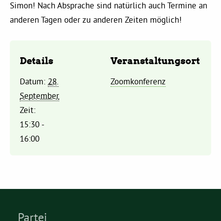
Simon! Nach Absprache sind natürlich auch Termine an
anderen Tagen oder zu anderen Zeiten möglich!
Daniel Freund, MdEP
Delegierte
Details
Veranstaltungsort
Datum:
28.
Zoomkonferenz
Grüne im Rathaus
September
Zeit:
Ratsfraktion
15:30 -
16:00
Ratsmitglieder 2025 – 2030
Ratsanträge
Fraktionsgeschäftsstelle
Partei