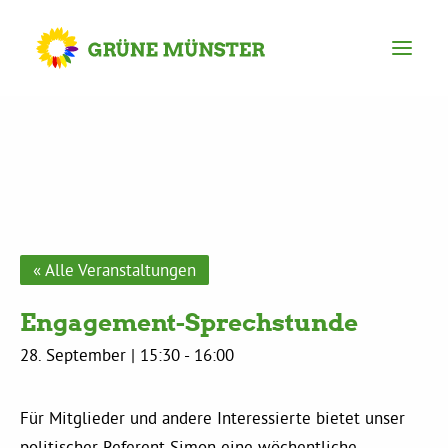
Partei
Kreisvorstand
Kreisgeschäftsstelle
« Alle Veranstaltungen
Engagement-Sprechstunde
Mitgliederversammlung
28. September | 15:30
-
16:00
Ortsverbände
Für Mitglieder und andere Interessierte bietet unser
politischer Referent Simon eine wöchentliche