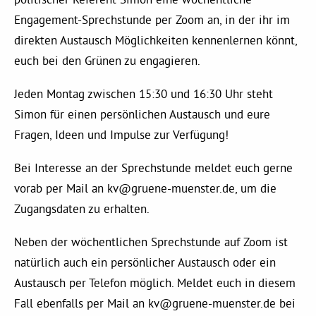
Kommissionen
Engagement-Sprechstunde per Zoom an, in der ihr im
direkten Austausch Möglichkeiten kennenlernen könnt,
Satzung
euch bei den Grünen zu engagieren.
Grünes Zentrum
Jeden Montag zwischen 15:30 und 16:30 Uhr steht
Simon für einen persönlichen Austausch und eure
Fragen, Ideen und Impulse zur Verfügung!
Personen
Bei Interesse an der Sprechstunde meldet euch gerne
Sylvia Rietenberg, MdB
vorab per Mail an
kv@gruene-muenster.de
, um die
Zugangsdaten zu erhalten.
Dorothea Deppermann, MdL
Neben der wöchentlichen Sprechstunde auf Zoom ist
Josefine Paul, MdL
natürlich auch ein persönlicher Austausch oder ein
Austausch per Telefon möglich. Meldet euch in diesem
Fall ebenfalls per Mail an
kv@gruene-muenster.de
bei
Robin Korte, MdL