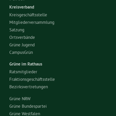
Kreisverband
Bezirksvertretungen
Kreisgeschäftsstelle
Mitgliederversammlung
Aktiv werden
Satzung
Ortsverbände
Grüne Jugend
Termine
CampusGrün
Arbeitsgruppen
Grüne im Rathaus
Ratsmitglieder
Mitglied werden
Fraktionsgeschäftsstelle
Bezirksvertretungen
Kommunalpolitik
Grüne NRW
Grüne Bundespartei
Engagement-Sprechstunde
Grüne Westfalen