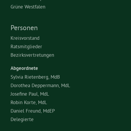
Grüne Westfalen
Grüne Jugend
Personen
CampusGrün
Kreisvorstand
Ratsmitglieder
Bezirksvertretungen
Aktuelles
Abgeordnete
Sylvia Rietenberg, MdB
Dorothea Deppermann, MdL
Termine
Josefine Paul, MdL
Robin Korte, MdL
Kontakt
Daniel Freund, MdEP
Delegierte