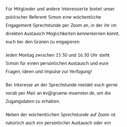
Kommissionen
Für Mitglieder und andere Interessierte bietet unser
politischer Referent Simon eine wöchentliche
Satzung
Engagement-Sprechstunde per Zoom an, in der ihr im
direkten Austausch Möglichkeiten kennenlernen könnt,
Grünes Zentrum
euch bei den Grünen zu engagieren.
Jeden Montag zwischen 15:30 und 16:30 Uhr steht
Personen
Simon für einen persönlichen Austausch und eure
Sylvia Rietenberg, MdB
Fragen, Ideen und Impulse zur Verfügung!
Bei Interesse an der Sprechstunde meldet euch gerne
Dorothea Deppermann, MdL
vorab per Mail an
kv@gruene-muenster.de
, um die
Zugangsdaten zu erhalten.
Josefine Paul, MdL
Neben der wöchentlichen Sprechstunde auf Zoom ist
natürlich auch ein persönlicher Austausch oder ein
Robin Korte, MdL