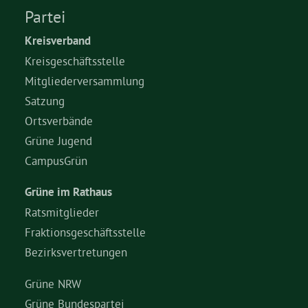
Partei
Bezirksvertretungen
Kreisverband
Kreisgeschäftsstelle
Aktiv werden
Mitgliederversammlung
Satzung
Ortsverbände
Termine
Grüne Jugend
CampusGrün
Arbeitsgruppen
Grüne im Rathaus
Mitglied werden
Ratsmitglieder
Fraktionsgeschäftsstelle
Bezirksvertretungen
Kommunalpolitik
Grüne NRW
Engagement-Sprechstunde
Grüne Bundespartei