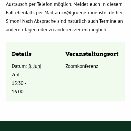
Austausch per Telefon möglich. Meldet euch in diesem
Fall ebenfalls per Mail an
kv@gruene-muenster.de
bei
Daniel Freund, MdEP
Simon! Nach Absprache sind natürlich auch Termine an
anderen Tagen oder zu anderen Zeiten möglich!
Delegierte
Grüne im Rathaus
Details
Veranstaltungsort
Datum:
8. Juni
Zoomkonferenz
Ratsfraktion
Zeit:
15:30 -
Ratsmitglieder 2025 – 2030
16:00
Ratsanträge
Fraktionsgeschäftsstelle