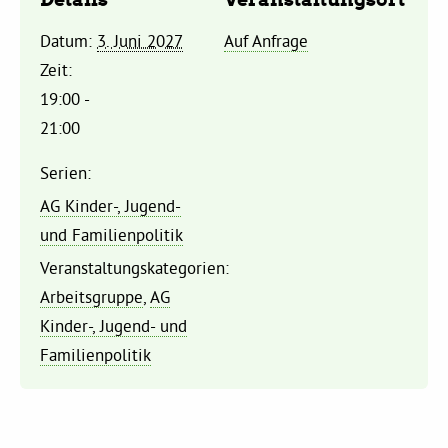
Datum:
3. Juni 2027
Auf Anfrage
Daniel Freund, MdEP
Zeit:
19:00 -
Delegierte
21:00
Serien:
Grüne im Rathaus
AG Kinder-, Jugend-
und Familienpolitik
Ratsfraktion
Veranstaltungskategorien:
Arbeitsgruppe
,
AG
Ratsmitglieder 2025 – 2030
Kinder-, Jugend- und
Familienpolitik
Ratsanträge
Fraktionsgeschäftsstelle