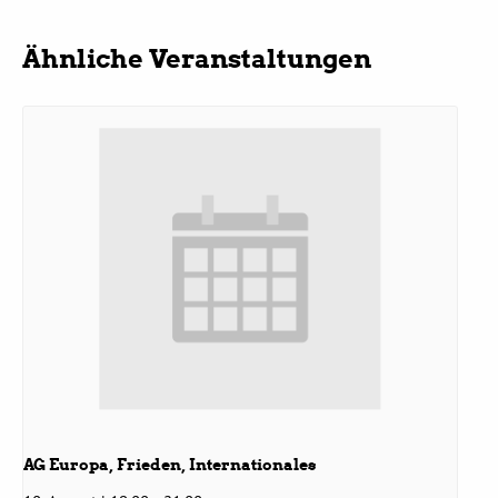
Ähnliche Veranstaltungen
Bezirksvertretungen
Aktiv werden
Termine
Arbeitsgruppen
Mitglied werden
Kommunalpolitik
AG Europa, Frieden, Internationales
Engagement-Sprechstunde