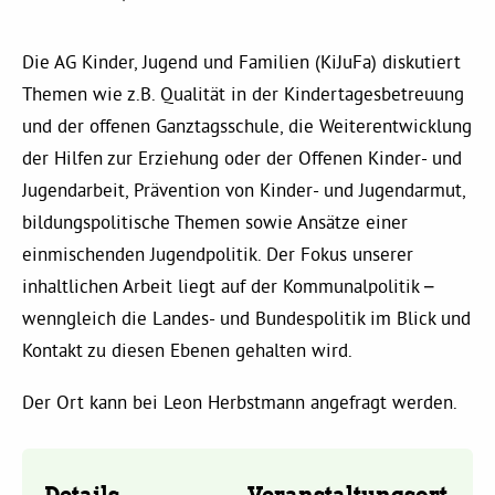
Kommissionen
Die AG Kinder, Jugend und Familien (KiJuFa) diskutiert
Satzung
Themen wie z.B. Qualität in der Kindertagesbetreuung
und der offenen Ganztagsschule, die Weiterentwicklung
Grünes Zentrum
der Hilfen zur Erziehung oder der Offenen Kinder- und
Jugendarbeit, Prävention von Kinder- und Jugendarmut,
Personen
bildungspolitische Themen sowie Ansätze einer
einmischenden Jugendpolitik. Der Fokus unserer
Sylvia Rietenberg, MdB
inhaltlichen Arbeit liegt auf der Kommunalpolitik –
wenngleich die Landes- und Bundespolitik im Blick und
Dorothea Deppermann, MdL
Kontakt zu diesen Ebenen gehalten wird.
Der Ort kann bei Leon Herbstmann angefragt werden.
Josefine Paul, MdL
Robin Korte, MdL
Details
Veranstaltungsort