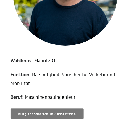
Kommissionen
Satzung
Grünes Zentrum
Personen
Wahlkreis:
Mauritz-Ost
Sylvia Rietenberg, MdB
Funktion:
Ratsmitglied, Sprecher für Verkehr und
Mobilität
Dorothea Deppermann, MdL
Beruf:
Maschinenbauingenieur
Josefine Paul, MdL
Mitgliedschaften in Ausschüssen
Robin Korte, MdL