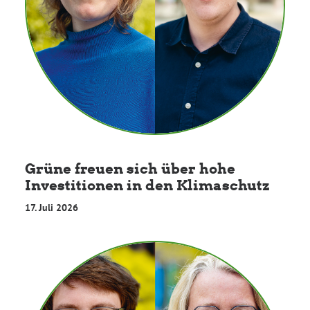
Grüne Jugend
CampusGrün
Aktuelles
Grüne freuen sich über hohe
Investitionen in den Klimaschutz
Termine
17. Juli 2026
Kontakt