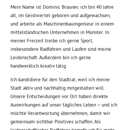
Mein Name ist Dominic Brauner, ich bin 40 Jahre
Daniel Freund, MdEP
alt, im Geistviertel geboren und aufgewachsen,
und arbeite als Maschinenbauingenieur in einem
mittelständischen Unternehmen in Münster. In
Delegierte
meiner Freizeit treibe ich gerne Sport,
insbesondere Radfahren und Laufen sind meine
Grüne im Rathaus
Leidenschaft. Außerdem bin ich gerne
handwerklich kreativ tätig.
Ratsfraktion
Ich kandidiere für den Stadtrat, weil ich meine
Stadt aktiv und nachhaltig mitgestalten will.
Ratsmitglieder 2025 – 2030
Unsere Entscheidungen vor Ort haben direkte
Auswirkungen auf unser tägliches Leben – und ich
Ratsanträge
möchte Verantwortung übernehmen, damit wir
gemeinsam sichtbar Positives schaffen. Als
Fraktionsgeschäftsstelle
leidenschaftlicher Radfahrer kämpfe ich für mehr