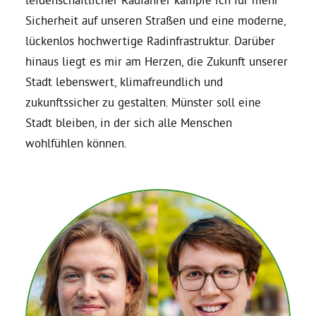
Sicherheit auf unseren Straßen und eine moderne,
Bezirksvertretungen
lückenlos hochwertige Radinfrastruktur. Darüber
hinaus liegt es mir am Herzen, die Zukunft unserer
Aktiv werden
Stadt lebenswert, klimafreundlich und
zukunftssicher zu gestalten. Münster soll eine
Stadt bleiben, in der sich alle Menschen
Termine
wohlfühlen können.
Arbeitsgruppen
Mitglied werden
Kommunalpolitik
Engagement-Sprechstunde