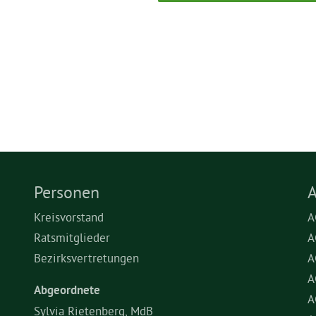
Personen
A
Kreisvorstand
A
Ratsmitglieder
A
Bezirksvertretungen
A
A
Abgeordnete
A
Sylvia Rietenberg, MdB