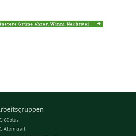
nsters Grüne ehren Winni Nachtwei
rbeitsgruppen
G 60plus
G Atomkraft