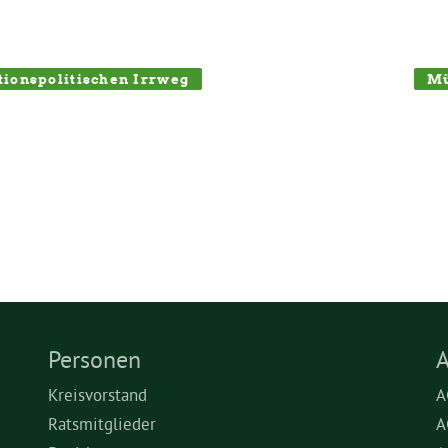
ationspolitischen Irrweg
Mü
Personen
A
Kreisvorstand
A
Ratsmitglieder
A