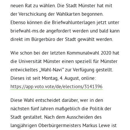
neuen Rat zu wählen. Die Stadt Münster hat mit
der Verschickung der Wahlkarten begonnen.
Daniel Freund, MdEP
Ebenso können die Briefwahlunterlagen jetzt unter
briefwahl-ms.de angefordert werden und bald kann
Delegierte
direkt im Bürgerbüro der Stadt gewählt werden.
Grüne im Rathaus
Wie schon bei der letzten Kommunalwahl 2020 hat
die Universität Münster einen speziell für Münster
entwickeltes „Wahl-Navi“ zur Verfügung gestellt.
Ratsfraktion
Dieses ist seit Montag, 4. August, online:
https://app.voto.vote/de/elections/3141396
Ratsmitglieder 2025 – 2030
Diese Wahl entscheidet darüber, wer in den
Ratsanträge
nächsten fünf Jahren maßgeblich die Politik der
Stadt gestaltet. Nach dem Ausscheiden des
langjährigen Oberbürgermeisters Markus Lewe ist
Fraktionsgeschäftsstelle