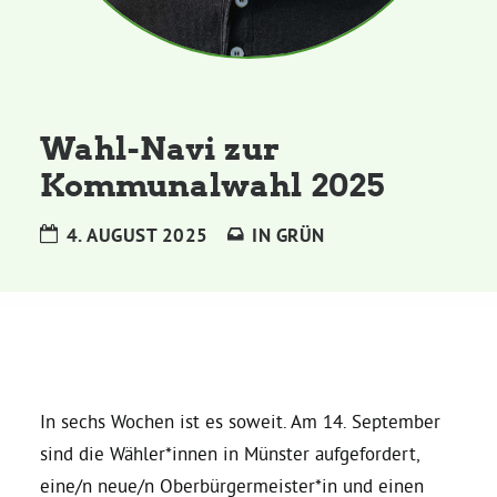
Kommissionen
Satzung
Wahl-Navi zur
Grünes Zentrum
Kommunalwahl 2025
Personen
4. AUGUST 2025
IN
GRÜN
Sylvia Rietenberg, MdB
Dorothea Deppermann, MdL
Josefine Paul, MdL
In sechs Wochen ist es soweit. Am 14. September
sind die Wähler*innen in Münster aufgefordert,
Robin Korte, MdL
eine/n neue/n Oberbürgermeister*in und einen