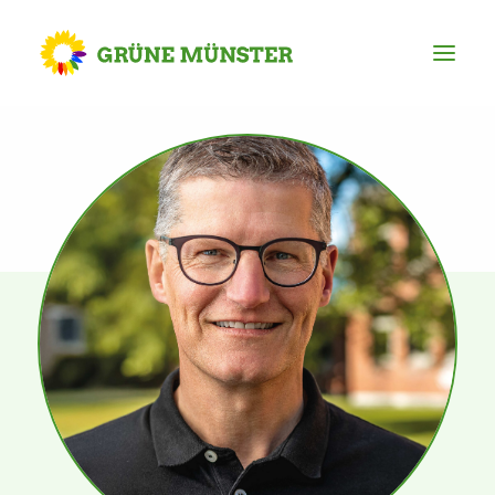
Partei
Kreisvorstand
Kreisgeschäftsstelle
Mitgliederversammlung
Ortsverbände