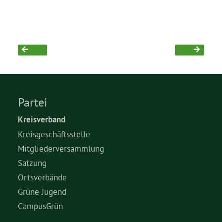
Grüne Jugend
CampusGrün
Partei
Aktuelles
Kreisverband
Kreisgeschäftsstelle
Termine
Mitgliederversammlung
Satzung
Ortsverbände
Kontakt
Grüne Jugend
CampusGrün