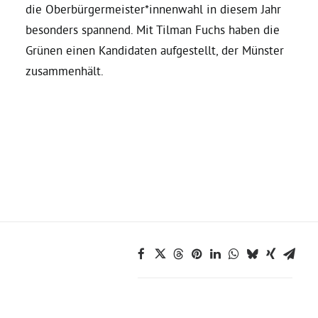
die Oberbürgermeister*innenwahl in diesem Jahr
besonders spannend. Mit Tilman Fuchs haben die
Bezirksvertretungen
Grünen einen Kandidaten aufgestellt, der Münster
zusammenhält.
Aktiv werden
Termine
Arbeitsgruppen
Mitglied werden
Kommunalpolitik
Engagement-Sprechstunde