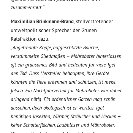
zusammenrollt.“
Bezirksvertretungen
Maximilian Brinkmann-Brand
, stellvertretender
umweltpolitischer Sprecher der Grünen
Aktiv werden
Ratsfraktion dazu:
„Abgetrennte Köpfe, aufgeschlitzte Bäuche,
Termine
verstümmelte Gliedmaßen – Mähroboter hinterlassen
oft ein grausames Bild und bedeuten für viele Igel
Arbeitsgruppen
den Tod. Dass Hersteller behaupten, ihre Geräte
könnten die Tiere erkennen und schützen, ist meist
falsch. Ein Nachtfahrverbot für Mähroboter war daher
Mitglied werden
dringend nötig. Ein ordentlicher Garten mag schön
aussehen, doch ökologisch ist er wertlos. Igel
Kommunalpolitik
benötigen Insekten, Würmer, Sträucher und Hecken –
keine Schotterflächen, Laubbläser und Mähroboter.
Engagement-Sprechstunde