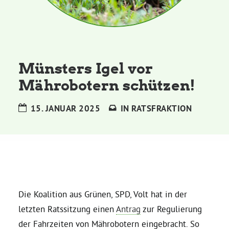
Kommissionen
Satzung
Münsters Igel vor
Grünes Zentrum
Mährobotern schützen!
Personen
15. JANUAR 2025
IN
RATSFRAKTION
Sylvia Rietenberg, MdB
Dorothea Deppermann, MdL
Josefine Paul, MdL
Die Koalition aus Grünen, SPD, Volt hat in der
letzten Ratssitzung einen
Antrag
zur Regulierung
Robin Korte, MdL
der Fahrzeiten von Mährobotern eingebracht. So