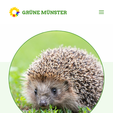
Partei
Kreisvorstand
Kreisgeschäftsstelle
Mitgliederversammlung
Ortsverbände