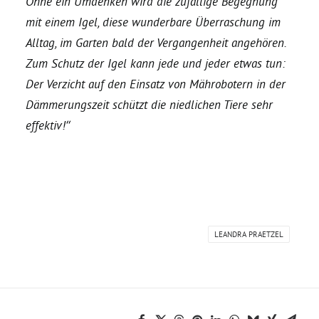
Ohne ein Umdenken wird die zufällige Begegnung
mit einem Igel, diese wunderbare Überraschung im
Grüne Jugend
Alltag, im Garten bald der Vergangenheit angehören.
Zum Schutz der Igel kann jede und jeder etwas tun:
CampusGrün
Der Verzicht auf den Einsatz von Mährobotern in der
Dämmerungszeit schützt die niedlichen Tiere sehr
effektiv!“
Aktuelles
Termine
LEANDRA PRAETZEL
Kontakt