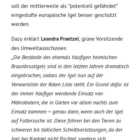
soll der mittlerweile als “potentiell gefährdet”
eingestufte europäische Igel besser geschützt
Daniel Freund, MdEP
werden.
Delegierte
Dazu erklärt
Leandra Praetzel
, grüne Vorsitzende
des Umweltausschusses:
Grüne im Rathaus
„Die Bestände des ehemals häufigen heimischen
Braunbrustigels sind in den letzten Jahren dramatisch
Ratsfraktion
eingebrochen, sodass der Igel nun auf der
Vorwarnliste der Roten Liste steht. Ein Grund dafür ist
der immer häufiger werdende Einsatz von
Ratsmitglieder 2025 – 2030
Mährobotern, die in Gärten vor allem nachts zum
Einsatz kommen – genau dann, wenn auch der Igel
Ratsanträge
auf Futtersuche ist. Diese führen bei den Tieren zu
schweren bis tödlichen Schnittverletzungen, da der
Fraktionsgeschäftsstelle
Igel bei Kontakt nicht flüchtet, sondern sich