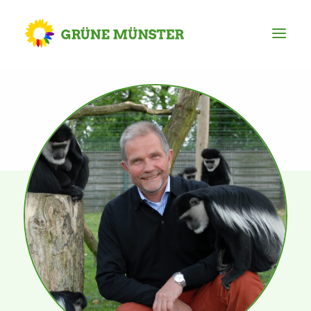
Partei
Kreisvorstand
Kreisgeschäftsstelle
Mitgliederversammlung
Ortsverbände