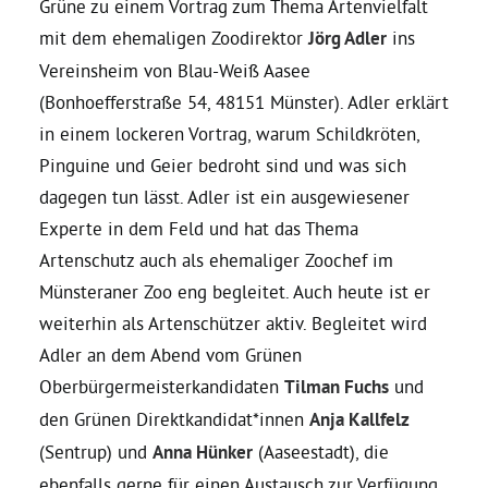
Grüne zu einem Vortrag zum Thema Artenvielfalt
mit dem ehemaligen Zoodirektor
Jörg Adler
ins
Daniel Freund, MdEP
Vereinsheim von Blau-Weiß Aasee
(Bonhoefferstraße 54, 48151 Münster). Adler erklärt
Delegierte
in einem lockeren Vortrag, warum Schildkröten,
Pinguine und Geier bedroht sind und was sich
Grüne im Rathaus
dagegen tun lässt. Adler ist ein ausgewiesener
Experte in dem Feld und hat das Thema
Artenschutz auch als ehemaliger Zoochef im
Ratsfraktion
Münsteraner Zoo eng begleitet. Auch heute ist er
weiterhin als Artenschützer aktiv. Begleitet wird
Ratsmitglieder 2025 – 2030
Adler an dem Abend vom Grünen
Oberbürgermeisterkandidaten
Tilman Fuchs
und
Ratsanträge
den Grünen Direktkandidat*innen
Anja Kallfelz
(Sentrup) und
Anna Hünker
(Aaseestadt), die
Fraktionsgeschäftsstelle
ebenfalls gerne für einen Austausch zur Verfügung