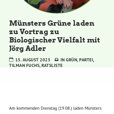
Kommissionen
Satzung
Münsters Grüne laden
zu Vortrag zu
Grünes Zentrum
Biologischer Vielfalt mit
Jörg Adler
Personen
15. AUGUST 2025
IN
GRÜN
,
PARTEI
,
Sylvia Rietenberg, MdB
TILMAN FUCHS
,
RATSLISTE
Dorothea Deppermann, MdL
Josefine Paul, MdL
Am kommenden Dienstag (19.08.) laden Münsters
Robin Korte, MdL