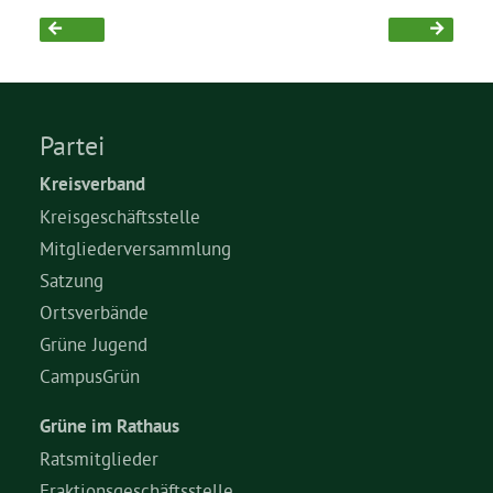
Grüne Jugend
CampusGrün
Partei
Kreisverband
Kreisgeschäftsstelle
Aktuelles
Mitgliederversammlung
Satzung
Ortsverbände
Termine
Grüne Jugend
CampusGrün
Kontakt
Grüne im Rathaus
Ratsmitglieder
Fraktionsgeschäftsstelle