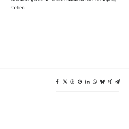
stehen.
Bezirksvertretungen
Aktiv werden
Termine
Arbeitsgruppen
Mitglied werden
Kommunalpolitik
Engagement-Sprechstunde