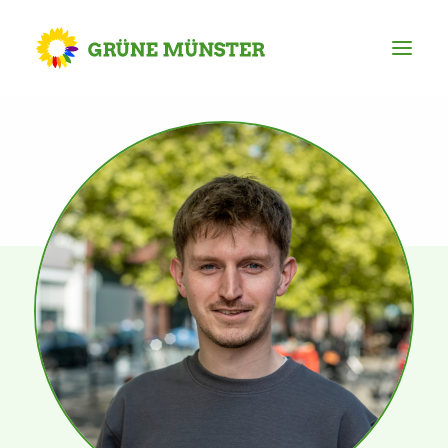
Partei
Kreisvorstand
Kreisgeschäftsstelle
Mitgliederversammlung
Ortsverbände