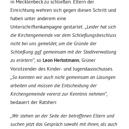
in Mecklenbeck zu schließen. Eltern der
Einrichtung wehren sich gegen diesen Schritt und
Daniel Freund, MdEP
haben unter anderem eine
Unterschriftenkampagne gestartet.
„Leider hat sich
Delegierte
die Kirchengemeinde vor dem Schließungsbeschluss
nicht bei uns gemeldet, um die Gründe der
Grüne im Rathaus
Schließung ggf. gemeinsam mit der Stadtverwaltung
zu erörtern”
, so
Leon Herbstmann
, Grüner
Vorsitzender des Kinder- und Jugendausschusses.
Ratsfraktion
„So konnten wir auch nicht gemeinsam an Lösungen
arbeiten und müssen die Entscheidung der
Ratsmitglieder 2025 – 2030
Kirchengemeinde vorerst zur Kenntnis nehmen”,
bedauert der Ratsherr.
Ratsanträge
„Wir stehen an der Seite der betroffenen Eltern und
suchen jetzt das Gespräch sowohl mit ihnen, als auch
Fraktionsgeschäftsstelle