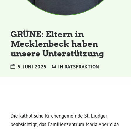
Kommissionen
Satzung
GRÜNE: Eltern in
Grünes Zentrum
Mecklenbeck haben
unsere Unterstützung
Personen
5. JUNI 2025
IN
RATSFRAKTION
Sylvia Rietenberg, MdB
Dorothea Deppermann, MdL
Josefine Paul, MdL
Die katholische Kirchengemeinde St. Liudger
beabsichtigt, das Familienzentrum Maria Apericida
Robin Korte, MdL