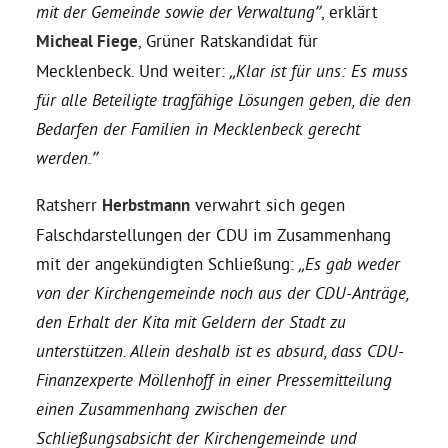
mit der Gemeinde sowie der Verwaltung”
, erklärt
Micheal Fiege
, Grüner Ratskandidat für
Bezirksvertretungen
Mecklenbeck. Und weiter:
„Klar ist für uns: Es muss
für alle Beteiligte tragfähige Lösungen geben, die den
Aktiv werden
Bedarfen der Familien in Mecklenbeck gerecht
werden.”
Termine
Ratsherr
Herbstmann
verwahrt sich gegen
Falschdarstellungen der CDU im Zusammenhang
Arbeitsgruppen
mit der angekündigten Schließung:
„Es gab weder
von der Kirchengemeinde noch aus der CDU-Anträge,
Mitglied werden
den Erhalt der Kita mit Geldern der Stadt zu
unterstützen. Allein deshalb ist es absurd, dass CDU-
Kommunalpolitik
Finanzexperte Möllenhoff in einer Pressemitteilung
einen Zusammenhang zwischen der
Engagement-Sprechstunde
Schließungsabsicht der Kirchengemeinde und