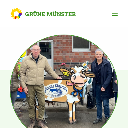
Partei
Kreisvorstand
Kreisgeschäftsstelle
Mitgliederversammlung
Ortsverbände