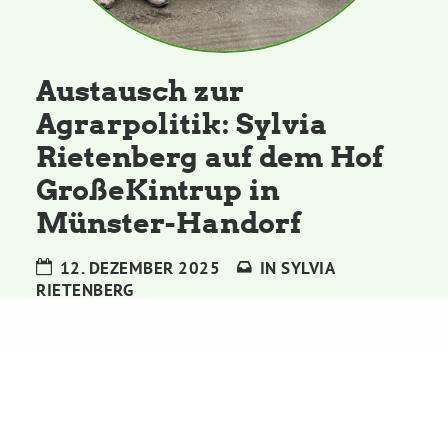
Kommissionen
Satzung
Austausch zur
Agrarpolitik: Sylvia
Grünes Zentrum
Rietenberg auf dem Hof
GroßeKintrup in
Personen
Münster-Handorf
Sylvia Rietenberg, MdB
12. DEZEMBER 2025
IN
SYLVIA
RIETENBERG
Dorothea Deppermann, MdL
Josefine Paul, MdL
Robin Korte, MdL