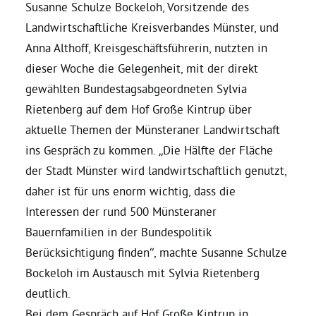
Susanne Schulze Bockeloh, Vorsitzende des
Landwirtschaftliche Kreisverbandes Münster, und
Daniel Freund, MdEP
Anna Althoff, Kreisgeschäftsführerin, nutzten in
dieser Woche die Gelegenheit, mit der direkt
Delegierte
gewählten Bundestagsabgeordneten Sylvia
Rietenberg auf dem Hof Große Kintrup über
Grüne im Rathaus
aktuelle Themen der Münsteraner Landwirtschaft
ins Gespräch zu kommen. „Die Hälfte der Fläche
Ratsfraktion
der Stadt Münster wird landwirtschaftlich genutzt,
daher ist für uns enorm wichtig, dass die
Interessen der rund 500 Münsteraner
Ratsmitglieder 2025 – 2030
Bauernfamilien in der Bundespolitik
Berücksichtigung finden“, machte Susanne Schulze
Ratsanträge
Bockeloh im Austausch mit Sylvia Rietenberg
deutlich.
Fraktionsgeschäftsstelle
Bei dem Gespräch auf Hof Große Kintrup in