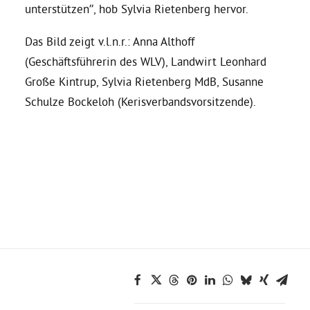
unterstützen”, hob Sylvia Rietenberg hervor.
Grüne Jugend
Das Bild zeigt v.l.n.r.: Anna Althoff
(Geschäftsführerin des WLV), Landwirt Leonhard
CampusGrün
Große Kintrup, Sylvia Rietenberg MdB, Susanne
Schulze Bockeloh (Kerisverbandsvorsitzende).
Aktuelles
Termine
Kontakt