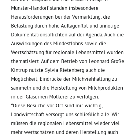
Münster-Handorf standen insbesondere
Bezirksvertretungen
Herausforderungen bei der Vermarktung, die
Belastung durch hohe Auflagenflut und unnötige
Aktiv werden
Dokumentationspflichten auf der Agenda. Auch die
Auswirkungen des Mindestlohns sowie die
Wertschätzung für regionale Lebensmittel wurden
Termine
thematisiert. Auf dem Betrieb von Leonhard Große
Kintrup nutzte Sylvia Rietenberg auch die
Arbeitsgruppen
Möglichkeit, Eindrücke der Milchviehhaltung zu
sammeln und die Herstellung von Milchprodukten
Mitglied werden
in der Gläsernen Molkerei zu verfolgen.
“Diese Besuche vor Ort sind mir wichtig,
Kommunalpolitik
Landwirtschaft versorgt uns schließlich alle. Wir
müssen die regionalen Lebensmittel wieder viel
mehr wertschätzen und deren Herstellung auch
Engagement-Sprechstunde