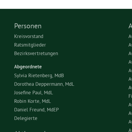
Personen
A
Kreisvorstand
A
Ratsmitglieder
A
Bezirksvertretungen
A
A
Abgeordnete
A
Sylvia Rietenberg, MdB
A
Dorothea Deppermann, MdL
A
Josefine Paul, MdL
F
Robin Korte, MdL
A
Daniel Freund, MdEP
A
Delegierte
A
A