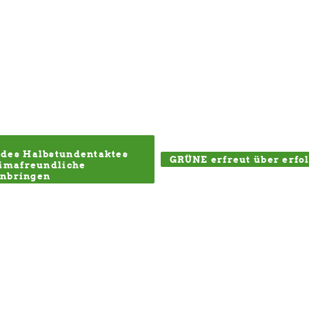
des Halbstundentaktes 
GRÜNE erfreut über erfo
imafreundliche 
anbringen