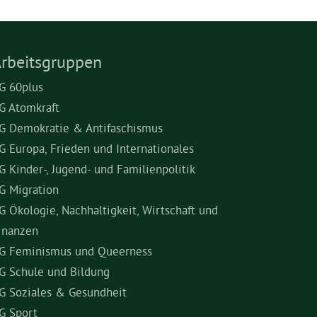
rbeitsgruppen
G 60plus
G Atomkraft
G Demokratie & Antifaschismus
G Europa, Frieden und Internationales
G Kinder-, Jugend- und Familienpolitik
G Migration
G Ökologie, Nachhaltigkeit, Wirtschaft und
inanzen
G Feminismus und Queerness
G Schule und Bildung
G Soziales & Gesundheit
G Sport