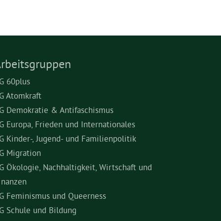
rbeitsgruppen
G 60plus
G Atomkraft
G Demokratie & Antifaschismus
G Europa, Frieden und Internationales
G Kinder-, Jugend- und Familienpolitik
G Migration
G Ökologie, Nachhaltigkeit, Wirtschaft und
inanzen
G Feminismus und Queerness
G Schule und Bildung