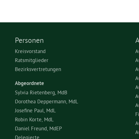
Personen
A
Kreisvorstand
A
Ratsmitglieder
A
Bezirksvertretungen
A
A
Abgeordnete
A
Sylvia Rietenberg, MdB
A
Dorothea Deppermann, MdL
A
Josefine Paul, MdL
F
Robin Korte, MdL
A
Daniel Freund, MdEP
A
Delegierte