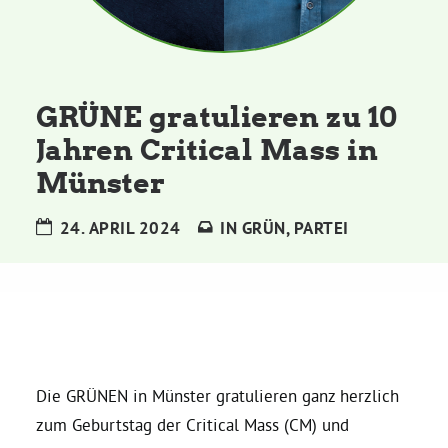
Kommissionen
Satzung
GRÜNE gratulieren zu 10
Grünes Zentrum
Jahren Critical Mass in
Münster
Personen
24. APRIL 2024
IN
GRÜN
,
PARTEI
Sylvia Rietenberg, MdB
Dorothea Deppermann, MdL
Josefine Paul, MdL
Die GRÜNEN in Münster gratulieren ganz herzlich
zum Geburtstag der Critical Mass (CM) und
Robin Korte, MdL