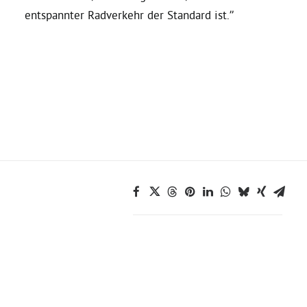
entspannter Radverkehr der Standard ist.”
Bezirksvertretungen
Aktiv werden
Termine
Arbeitsgruppen
Mitglied werden
Kommunalpolitik
Engagement-Sprechstunde