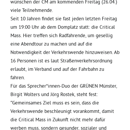
wünschen der CM am kommenden Freitag (26.04.)
viele Teilnehmende.
Daniel Freund, MdEP
Seit 10 Jahren findet sie fast jeden letzten Freitag
um 19:00 Uhr ab dem Domplatz statt: die Critical
Delegierte
Mass. Hier treffen sich Radfahrende, um gesellig
eine Abendtour zu machen und auf die
Grüne im Rathaus
Notwendigkeit der Verkehrswende hinzuweisen. Ab
16 Personen ist es laut Straßenverkehrsordnung
erlaubt, im Verband und auf der Fahrbahn zu
Ratsfraktion
fahren.
Für das Sprecher*innen-Duo der GRÜNEN Münster,
Ratsmitglieder 2025 – 2030
Birgit Wolters und Jörg Rostek, steht fest:
“Gemeinsames Ziel muss es sein, dass die
Ratsanträge
Verkehrswende beschleunigt vorankommt, damit
die Critical Mass in Zukunft nicht mehr dafür
Fraktionsgeschäftsstelle
werben muss, sondern gesunder, sozialer und