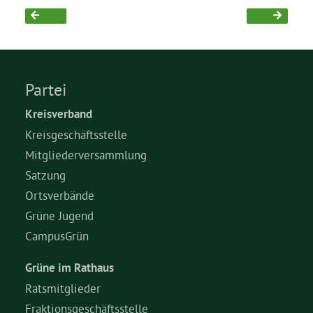
Grüne Jugend
CampusGrün
Partei
Kreisverband
Kreisgeschäftsstelle
Aktuelles
Mitgliederversammlung
Satzung
Ortsverbände
Termine
Grüne Jugend
CampusGrün
Kontakt
Grüne im Rathaus
Ratsmitglieder
Fraktionsgeschäftsstelle