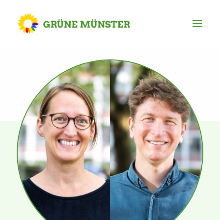
Partei
Kreisvorstand
Kreisgeschäftsstelle
Mitgliederversammlung
Ortsverbände