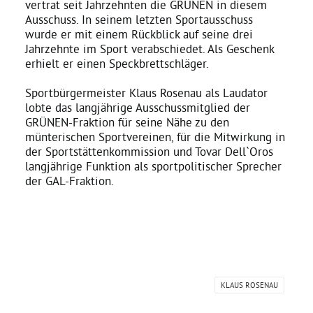
vertrat seit Jahrzehnten die GRÜNEN in diesem
Ausschuss. In seinem letzten Sportausschuss
wurde er mit einem Rückblick auf seine drei
Daniel Freund, MdEP
Jahrzehnte im Sport verabschiedet. Als Geschenk
erhielt er einen Speckbrettschläger.
Delegierte
Sportbürgermeister Klaus Rosenau als Laudator
lobte das langjährige Ausschussmitglied der
GRÜNEN-Fraktion für seine Nähe zu den
Grüne im Rathaus
münterischen Sportvereinen, für die Mitwirkung in
der Sportstättenkommission und Tovar Dell`Oros
langjährige Funktion als sportpolitischer Sprecher
Ratsfraktion
der GAL-Fraktion.
Ratsmitglieder 2025 – 2030
Ratsanträge
KLAUS ROSENAU
Fraktionsgeschäftsstelle