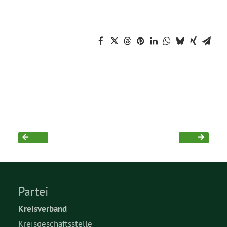
Bezirksvertretungen
Aktiv werden
Termine
Arbeitsgruppen
Mitglied werden
Kommunalpolitik
Partei
Kreisverband
Engagement-Sprechstunde
Kreisgeschäftsstelle