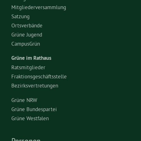
Mitgliederversammlung
Grüne Jugend
Satzung
Ortsverbände
Grüne Jugend
CampusGrün
CampusGrün
Grüne im Rathaus
Aktuelles
Ratsmitglieder
Fraktionsgeschäftsstelle
Bezirksvertretungen
Termine
Grüne NRW
Grüne Bundespartei
Kontakt
Grüne Westfalen
Personen