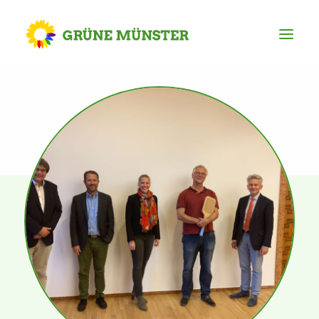
Partei
Kreisvorstand
Kreisgeschäftsstelle
Mitgliederversammlung
Ortsverbände