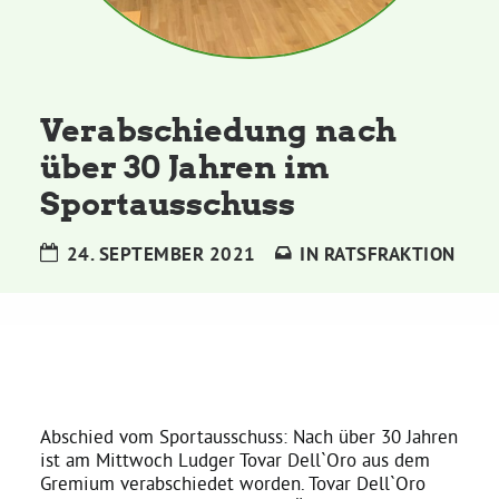
Kommissionen
Satzung
Verabschiedung nach
Grünes Zentrum
über 30 Jahren im
Sportausschuss
Personen
24. SEPTEMBER 2021
IN
RATSFRAKTION
Sylvia Rietenberg, MdB
Dorothea Deppermann, MdL
Josefine Paul, MdL
Abschied vom Sportausschuss: Nach über 30 Jahren
ist am Mittwoch Ludger Tovar Dell`Oro aus dem
Robin Korte, MdL
Gremium verabschiedet worden. Tovar Dell`Oro