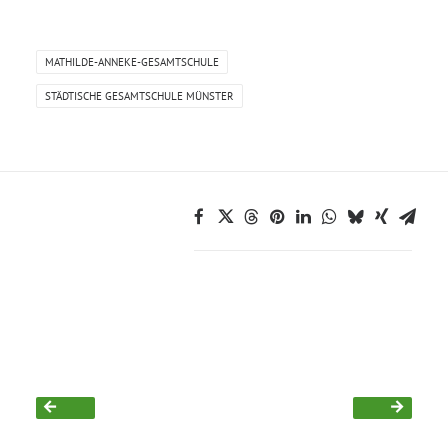
Bezirksvertretungen
MATHILDE-ANNEKE-GESAMTSCHULE
STÄDTISCHE GESAMTSCHULE MÜNSTER
Aktiv werden
Termine
Arbeitsgruppen
Mitglied werden
Kommunalpolitik
Engagement-Sprechstunde