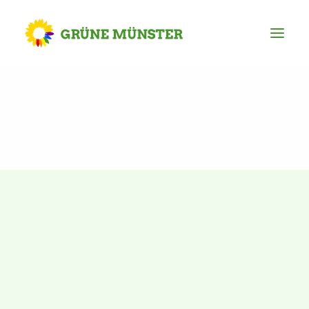
Partei
Kreisvorstand
Kreisgeschäftsstelle
Mitgliederversammlung
Ortsverbände