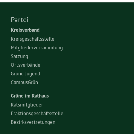
Grüne Jugend
Partei
Kreisverband
CampusGrün
Kreisgeschäftsstelle
Mitgliederversammlung
Satzung
Aktuelles
Ortsverbände
Grüne Jugend
CampusGrün
Termine
Grüne im Rathaus
Ratsmitglieder
Kontakt
Fraktionsgeschäftsstelle
Bezirksvertretungen