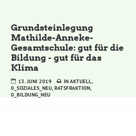
Kommissionen
Satzung
Grundsteinlegung
Mathilde-Anneke-
Grünes Zentrum
Gesamtschule: gut für die
Bildung - gut für das
Personen
Klima
Sylvia Rietenberg, MdB
13. JUNI 2019
IN
AKTUELL
,
0_SOZIALES_NEU
,
RATSFRAKTION
,
Dorothea Deppermann, MdL
0_BILDUNG_NEU
Josefine Paul, MdL
Robin Korte, MdL