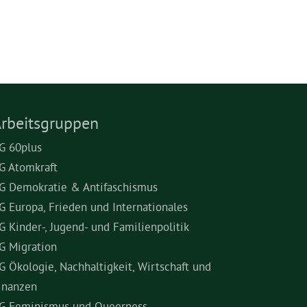
rbeitsgruppen
G 60plus
G Atomkraft
G Demokratie & Antifaschismus
G Europa, Frieden und Internationales
G Kinder-, Jugend- und Familienpolitik
G Migration
G Ökologie, Nachhaltigkeit, Wirtschaft und
inanzen
G Feminismus und Queerness