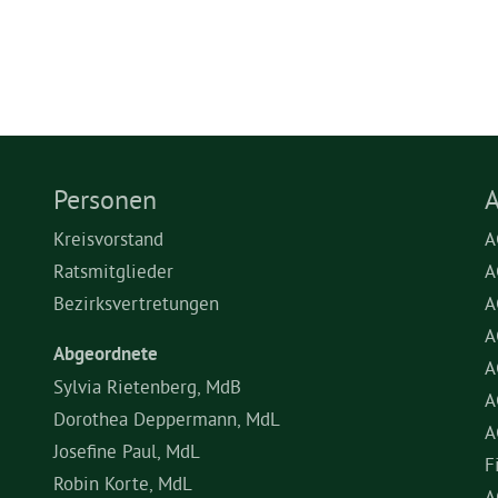
Personen
A
Kreisvorstand
A
Ratsmitglieder
A
Bezirksvertretungen
A
A
Abgeordnete
A
Sylvia Rietenberg, MdB
A
Dorothea Deppermann, MdL
A
Josefine Paul, MdL
F
Robin Korte, MdL
A