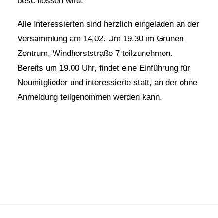
beschlossen wird.
Bezirksvertretungen
Alle Interessierten sind herzlich eingeladen an der
Versammlung am 14.02. Um 19.30 im Grünen
Zentrum, Windhorststraße 7 teilzunehmen.
Aktiv werden
Bereits um 19.00 Uhr, findet eine Einführung für
Neumitglieder und interessierte statt, an der ohne
Termine
Anmeldung teilgenommen werden kann.
Arbeitsgruppen
Mitglied werden
Kommunalpolitik
Engagement-Sprechstunde