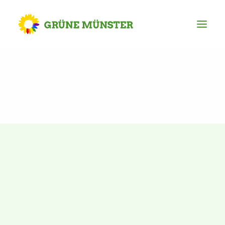
Partei
Kreisvorstand
Kreisgeschäftsstelle
Mitgliederversammlung
Ortsverbände