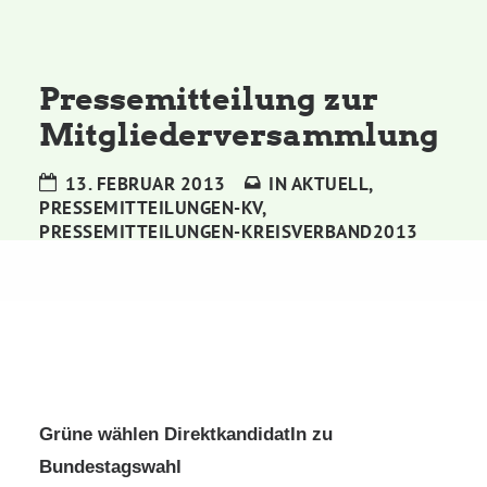
Kommissionen
Satzung
Pressemitteilung zur
Mitgliederversammlung
Grünes Zentrum
13. FEBRUAR 2013
IN
AKTUELL
,
PRESSEMITTEILUNGEN-KV
,
Personen
PRESSEMITTEILUNGEN-KREISVERBAND2013
Sylvia Rietenberg, MdB
Dorothea Deppermann, MdL
Josefine Paul, MdL
Grüne wählen DirektkandidatIn zu
Bundestagswahl
Robin Korte, MdL