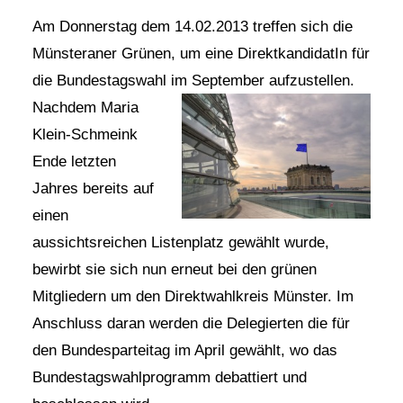
Am Donnerstag dem 14.02.2013 treffen sich die
Daniel Freund, MdEP
Münsteraner Grünen, um eine DirektkandidatIn für
die Bundestagswahl im September aufzustellen.
Delegierte
Nachdem Maria
Klein-S
chmeink
Grüne im Rathaus
Ende letzten
Jahres bereits auf
Ratsfraktion
einen
aussichtsreichen Listenplatz gewählt wurde,
bewirbt sie sich nun erneut bei den grünen
Ratsmitglieder 2025 – 2030
Mitgliedern um den Direktwahlkreis Münst
er. Im
Anschluss daran werden die Delegierten die für
Ratsanträge
den Bundesparteitag im April gewählt, wo das
Bundestagswahlprogram
m debattiert und
Fraktionsgeschäftsstelle