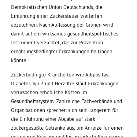
Demokratische
n
Union Deutschlands, die
Daniel Freund, MdEP
Einführung einer Zuckersteuer weiterhin
abzulehnen. Nach Auffassung der Grünen wird
damit auf ein wirksames gesundheitspolitisches
Delegierte
Instrument verzichtet, das zur Prävention
ernährungsbedingter Erkrankungen beitragen
Grüne im Rathaus
könnte.
Ratsfraktion
Zuckerbedingte Krankheiten wie Adipositas,
Diabetes Typ 2 und Herz-Kreislauf-Erkrankungen
verursachen erhebliche Kosten im
Ratsmitglieder 2025 – 2030
Gesundheitssystem. Zahlreiche Fachverbände und
Organisationen sprechen sich seit Längerem für
Ratsanträge
die Einführung einer Abgabe auf stark
zuckergesüßte Getränke aus, um Anreize für einen
Fraktionsgeschäftsstelle
geringeren Konsum und für
geänderte Rezepturen