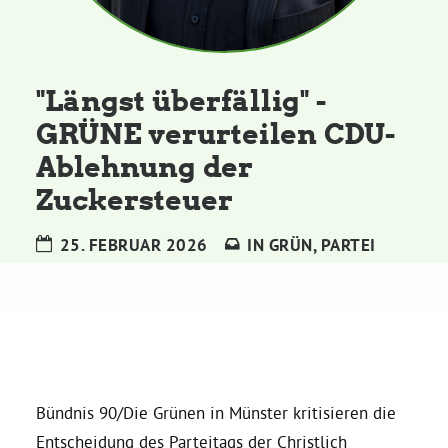
Kommissionen
Satzung
"Längst überfällig" -
GRÜNE verurteilen CDU-
Grünes Zentrum
Ablehnung der
Zuckersteuer
Personen
Sylvia Rietenberg, MdB
25. FEBRUAR 2026
IN
GRÜN
,
PARTEI
Dorothea Deppermann, MdL
Josefine Paul, MdL
Bündnis 90/Die Grünen in Münster kritisieren die
Robin Korte, MdL
Entscheidung des Parteitags der Christlich