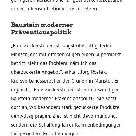
in der Lebensmittelindustrie zu setzen.
Bezirksvertretungen
Baustein moderner
Präventionspolitik
Aktiv werden
„Eine Zuckersteuer ist längst überfällig. Jeder
Termine
Mensch, der mit offenen Augen einen Supermarkt
betritt, sieht das Problem, nämlich das
überzuckerte Angebot“, erklärt Jörg Rostek,
Arbeitsgruppen
Kreisverbandssprecher der Grünen in Münster. Er
ergänzt: „ Eine Zuckersteuer ist ein notwendiger
Mitglied werden
Baustein moderner Präventionspolitik. Sie setzt
dort an, wo besonders stark gezuckerte Produkte
Kommunalpolitik
den Alltag prägen. Ziel ist nicht Bevormundung,
sondern die Schaffung fairer Rahmenbedingungen
Engagement-Sprechstunde
für gesündere Entscheidungen.“