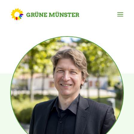
Partei
Kreisvorstand
Kreisgeschäftsstelle
Mitgliederversammlung
Ortsverbände