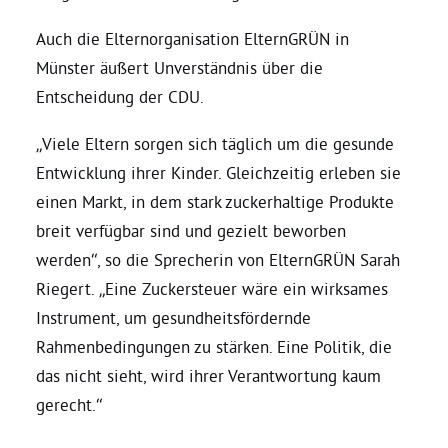
Auch die Elternorganisation ElternGRÜN in
Grüne Jugend
Münster äußert Unverständnis über die
Entscheidung der CDU.
CampusGrün
„Viele Eltern sorgen sich täglich um die gesunde
Entwicklung ihrer Kinder. Gleichzeitig erleben sie
einen Markt, in dem stark zuckerhaltige Produkte
Aktuelles
breit verfügbar
sind
und gezielt beworben
werden“, so die Sprecherin von
E
lternGRÜN Sarah
Riegert. „Eine Zuckersteuer wäre ein wirksames
Termine
Instrument, um gesundheitsfördernde
Rahmenbedingungen zu stärken. Eine Politik, die
Kontakt
das nicht sieht, wird ihrer Verantwortung kaum
gerecht.“