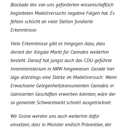
Blockade des von uns geforderten wissenschaftlich
begleiteten Modellversuchs negative Folgen hat. Es
Bezirksvertretungen
fehlen schlicht an viele Stellen fundierte
Erkenntnisse.
Aktiv werden
Viele Erkenntnisse gibt es hingegen dazu, dass
Termine
derzeit der illegale Markt für Cannabis weiterhin
besteht. Darauf hat jüngst auch das CDU-geführte
Innenministerium in NRW hingewiesen. Gerade hier
Arbeitsgruppen
läge allerdings eine Stärke im Modellversuch: Wenn
Erwachsene Gelegenheitskonsumenten Cannabis in
Mitglied werden
lizensierten Geschäften erwerben könnten, wäre der
so genannte Schwarzmarkt schnell ausgetrocknet.
Kommunalpolitik
Wir Grüne werden uns auch weiterhin dafür
einsetzen, dass in Münster endlich Prävention, der
Engagement-Sprechstunde