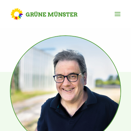
Partei
Kreisvorstand
Kreisgeschäftsstelle
Mitgliederversammlung
Ortsverbände