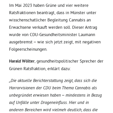
Im Mai 2023 haben Grüne und vier weitere
Ratsfraktionen beantragt, dass in Münster unter
Daniel Freund, MdEP
wisschenschatlicher Begleitung Cannabis an
Erwachsene verkauft werden soll. Dieser Antrag
Delegierte
wurde von CDU-Gesundheitsminister Laumann
ausgebremst – wie sich jetzt zeigt, mit negativen
Grüne im Rathaus
Folgeerscheinungen.
Ratsfraktion
Harald Wölter
, gesundheitspolitischer Sprecher der
Grünen Ratsfraktion, erklärt dazu:
Ratsmitglieder 2025 – 2030
„Die aktuelle Berichterstattung zeigt, dass sich die
Horrorvisionen der CDU beim Thema Cannabis als
Ratsanträge
unbegründet erwiesen haben – mindestens in Bezug
auf Unfälle unter Drogeneinfluss. Hier und in
Fraktionsgeschäftsstelle
anderen Bereichen wird vielmeh deutlich, dass die