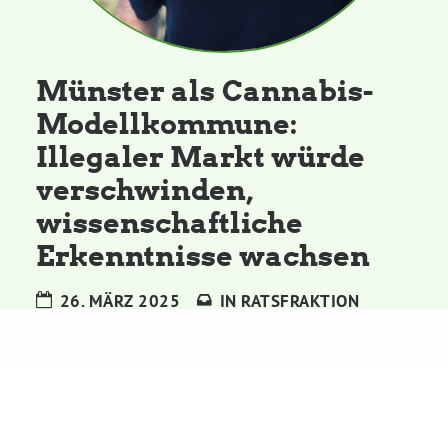
Kommissionen
Satzung
Münster als Cannabis-
Modellkommune:
Grünes Zentrum
Illegaler Markt würde
verschwinden,
Personen
wissenschaftliche
Sylvia Rietenberg, MdB
Erkenntnisse wachsen
26. MÄRZ 2025
IN
RATSFRAKTION
Dorothea Deppermann, MdL
Josefine Paul, MdL
Robin Korte, MdL