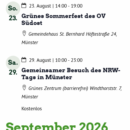
Kommissionen
23. August | 14:00
-
19:00
So.
Grünes Sommerfest des OV
23
Satzung
Südost
Gemeindehaus St. Bernhard
Höftestraße 24,
Grünes Zentrum
Münster
Personen
29. August | 10:00
-
23:00
Sa.
Gemeinsamer Besuch des NRW-
Sylvia Rietenberg, MdB
29
Tags in Münster
Grünes Zentrum (barrierefrei)
Windthorststr. 7,
Dorothea Deppermann, MdL
Münster
Josefine Paul, MdL
Kostenlos
September 2026
Robin Korte, MdL