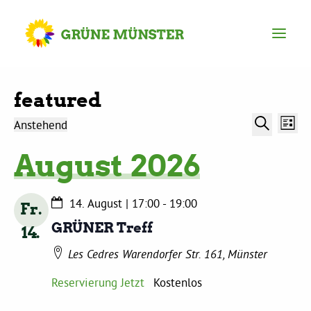
Partei
featured
Veran
Veranstaltungen
Ve
Anstehend
Liste
Kreisvorstand
An
Suche
Datum
Such
August 2026
Na
wählen.
und
Kreisgeschäftsstelle
Ansic
14. August | 17:00
-
19:00
Fr.
Navig
Mitgliederversammlung
GRÜNER Treff
14
Les Cedres
Warendorfer Str. 161, Münster
Ortsverbände
Reservierung Jetzt
Kostenlos